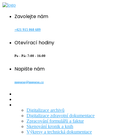
Zavolejte nám
+421 915 060 689
Otevírací hodiny
Po - Pá: 7:00 - 16:00
Napište nám
nupseso@nupseso.cz
Domů
O nás
Naše služby
Digitalizace archivů
Digitalizace zdravotní dokumentace
Zpracování formulářů a faktur
Skenování kronik a knih
Výkresy a technická dokumentace